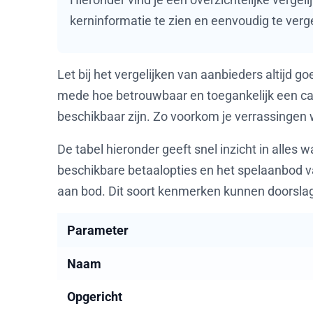
kerninformatie te zien en eenvoudig te verge
Let bij het vergelijken van aanbieders altijd
mede hoe betrouwbaar en toegankelijk een casi
beschikbaar zijn. Zo voorkom je verrassingen
De tabel hieronder geeft snel inzicht in alle
beschikbare betaalopties en het spelaanbod va
aan bod. Dit soort kenmerken kunnen doorslag
Parameter
Naam
Opgericht