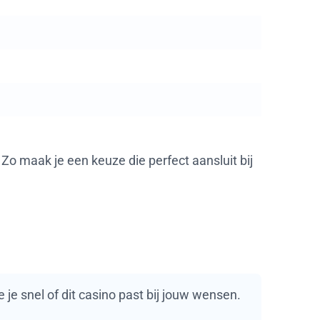
 Zo maak je een keuze die perfect aansluit bij
je snel of dit casino past bij jouw wensen.