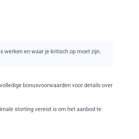
 werken en waar je kritisch op moet zijn.
de volledige bonusvoorwaarden voor details over
male storting vereist is om het aanbod te