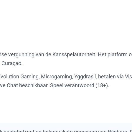
ndse vergunning van de Kansspelautoriteit. Het platfor
 Curaçao.
Evolution Gaming, Microgaming, Yggdrasil, betalen via Visa
Live Chat beschikbaar. Speel verantwoord (18+).
lijkingstabel met de belangrijkste gegevens van Winhero. 