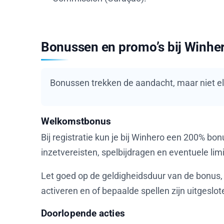
Bonussen en promo’s bij Winhe
Bonussen trekken de aandacht, maar niet elk
Welkomstbonus
Bij registratie kun je bij Winhero een 200% bo
inzetvereisten, spelbijdragen en eventuele lim
Let goed op de geldigheidsduur van de bonus, 
activeren en of bepaalde spellen zijn uitgeslot
Doorlopende acties