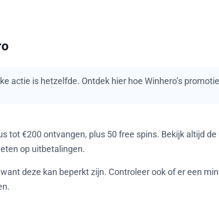
ro
e actie is hetzelfde. Ontdek hier hoe Winhero’s promoties
nus tot €200 ontvangen, plus 50 free spins. Bekijk altijd 
ieten op uitbetalingen.
want deze kan beperkt zijn. Controleer ook of er een mini
en.