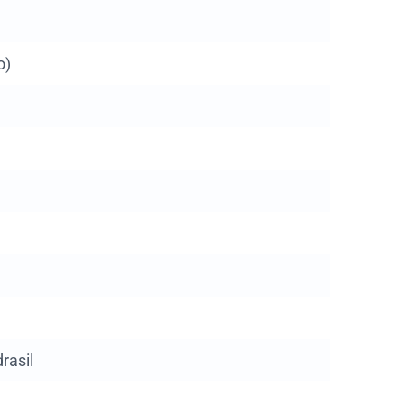
o)
rasil