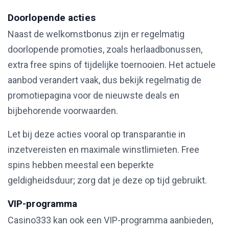
Doorlopende acties
Naast de welkomstbonus zijn er regelmatig
doorlopende promoties, zoals herlaadbonussen,
extra free spins of tijdelijke toernooien. Het actuele
aanbod verandert vaak, dus bekijk regelmatig de
promotiepagina voor de nieuwste deals en
bijbehorende voorwaarden.
Let bij deze acties vooral op transparantie in
inzetvereisten en maximale winstlimieten. Free
spins hebben meestal een beperkte
geldigheidsduur; zorg dat je deze op tijd gebruikt.
VIP-programma
Casino333 kan ook een VIP-programma aanbieden,