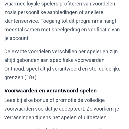
waarmee loyale spelers profiteren van voordelen
zoals persoonlijke aanbiedingen of snellere
klantenservice. Toegang tot dit programma hangt
meestal samen met speelgedrag en verificatie van
je account.
De exacte voordelen verschillen per speler en zijn
altijd gebonden aan specifieke voorwaarden.
Onthoud: speel altijd verantwoord en stel duidelijke
grenzen (18+).
Voorwaarden en verantwoord spelen
Lees bij elke bonus of promotie de volledige
voorwaarden voordat je accepteert. Zo voorkom je
verrassingen tijdens het spelen of uitbetalen.