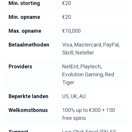
Min. storting
€20
Min. opname
€20
Max. opname
€10,000
Betaalmethoden
Visa, Mastercard, PayPal,
Skrill, Neteller
Providers
NetEnt, Playtech,
Evolution Gaming, Red
Tiger
Beperkte landen
US, UK, AU
Welkomstbonus
100% up to €300 + 150
free spins
Support
Live Chat, Email (EN, ES,