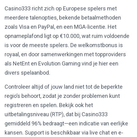
Casino333 richt zich op Europese spelers met
meerdere talenopties, bekende betaalmethoden
zoals Visa en PayPal, en een MGA-licentie. Het
opnameplafond ligt op €10.000, wat ruim voldoende
is voor de meeste spelers. De welkomstbonus is
royaal, en door samenwerkingen met topproviders
als NetEnt en Evolution Gaming vind je hier een
divers spelaanbod.
Controleer altijd of jouw land niet tot de beperkte
regio’s behoort, zodat je zonder problemen kunt
registreren en spelen. Bekijk ook het
uitbetalingsniveau (RTP), dat bij Casino333
gemiddeld 96% bedraagt—een indicatie van eerlijke
kansen. Support is beschikbaar via live chat en e-