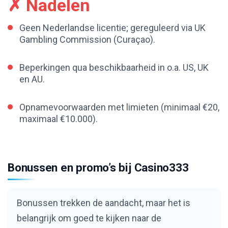
✗ Nadelen
Geen Nederlandse licentie; gereguleerd via UK
Gambling Commission (Curaçao).
Beperkingen qua beschikbaarheid in o.a. US, UK
en AU.
Opnamevoorwaarden met limieten (minimaal €20,
maximaal €10.000).
Bonussen en promo’s bij Casino333
Bonussen trekken de aandacht, maar het is
belangrijk om goed te kijken naar de