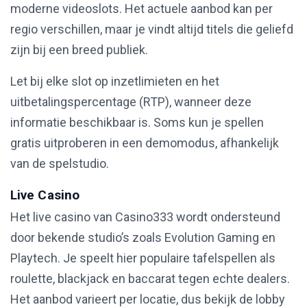
moderne videoslots. Het actuele aanbod kan per
regio verschillen, maar je vindt altijd titels die geliefd
zijn bij een breed publiek.
Let bij elke slot op inzetlimieten en het
uitbetalingspercentage (RTP), wanneer deze
informatie beschikbaar is. Soms kun je spellen
gratis uitproberen in een demomodus, afhankelijk
van de spelstudio.
Live Casino
Het live casino van Casino333 wordt ondersteund
door bekende studio’s zoals Evolution Gaming en
Playtech. Je speelt hier populaire tafelspellen als
roulette, blackjack en baccarat tegen echte dealers.
Het aanbod varieert per locatie, dus bekijk de lobby