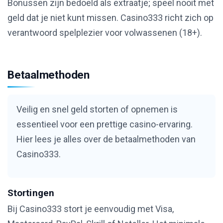
Bonussen zijn bedoeld als extraatje; speel nooit met
geld dat je niet kunt missen. Casino333 richt zich op
verantwoord spelplezier voor volwassenen (18+).
Betaalmethoden
Veilig en snel geld storten of opnemen is
essentieel voor een prettige casino-ervaring.
Hier lees je alles over de betaalmethoden van
Casino333.
Stortingen
Bij Casino333 stort je eenvoudig met Visa,