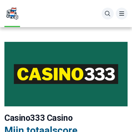
Casino333 Casino
Mijn totaalscore