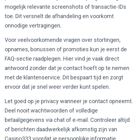
mogelijk relevante screenshots of transactie-IDs
toe. Dit versnelt de afhandeling en voorkomt
onnodige vertragingen.
Voor veelvoorkomende vragen over stortingen,
opnames, bonussen of promoties kun je eerst de
FAQ-sectie raadplegen. Hier vind je vaak direct
antwoord zonder dat je contact hoeft op te nemen
met de klantenservice. Dit bespaart tijd en zorgt
ervoor dat je snel weer verder kunt spelen.
Let goed op je privacy wanneer je contact opneemt.
Deel nooit wachtwoorden of volledige
betaalgegevens via chat of e-mail. Controleer altijd
of berichten daadwerkelijk afkomstig zijn van
Casino333 voordat je persoonlijke informatie