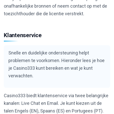
onafhankelijke bronnen of neem contact op met de
toezichthouder die de licentie verstrekt.
Klantenservice
Snelle en duidelijke ondersteuning helpt
problemen te voorkomen. Hieronder lees je hoe
je Casino333 kunt bereiken en wat je kunt
verwachten.
Casino333 biedt klantenservice via twee belangrijke
kanalen: Live Chat en Email. Je kunt kiezen uit de
talen Engels (EN), Spaans (ES) en Portugees (PT).