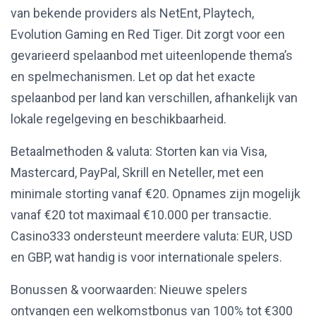
van bekende providers als NetEnt, Playtech,
Evolution Gaming en Red Tiger. Dit zorgt voor een
gevarieerd spelaanbod met uiteenlopende thema’s
en spelmechanismen. Let op dat het exacte
spelaanbod per land kan verschillen, afhankelijk van
lokale regelgeving en beschikbaarheid.
Betaalmethoden & valuta: Storten kan via Visa,
Mastercard, PayPal, Skrill en Neteller, met een
minimale storting vanaf €20. Opnames zijn mogelijk
vanaf €20 tot maximaal €10.000 per transactie.
Casino333 ondersteunt meerdere valuta: EUR, USD
en GBP, wat handig is voor internationale spelers.
Bonussen & voorwaarden: Nieuwe spelers
ontvangen een welkomstbonus van 100% tot €300