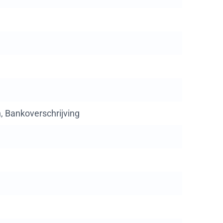
n, Bankoverschrijving