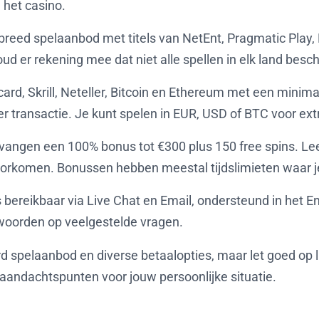
het casino.
breed spelaanbod met titels van NetEnt, Pragmatic Play, 
oud er rekening mee dat niet alle spellen in elk land besch
card, Skrill, Neteller, Bitcoin en Ethereum met een mini
ansactie. Je kunt spelen in EUR, USD of BTC voor extra f
ngen een 100% bonus tot €300 plus 150 free spins. Lees 
 voorkomen. Bonussen hebben meestal tijdslimieten waar
 bereikbaar via Live Chat en Email, ondersteund in het Eng
twoorden op veelgestelde vragen.
 spelaanbod en diverse betaalopties, maar let goed op 
aandachtspunten voor jouw persoonlijke situatie.