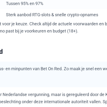
Tussen 95% en 97%
Sterk aanbod RTG-slots & snelle crypto-opnames
t voor je keuze. Check altijd de actuele voorwaarden en 
ino past bij je voorkeuren en budget (18+).
d
 plus- en minpunten van Bet On Red. Zo maak je snel een w
nder Nederlandse vergunning, maar is gereguleerd door
slechting onder deze internationale autoriteit vallen. Spe