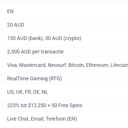
EN
20 AUD
150 AUD (bank), 30 AUD (crypto)
2,500 AUD per transactie
Visa, Mastercard, Neosurf, Bitcoin, Ethereum, Litecoi
RealTime Gaming (RTG)
US, UK, FR, DE, NL
225% tot $12,250 + 50 Free Spins
Live Chat, Email, Telefoon (EN)