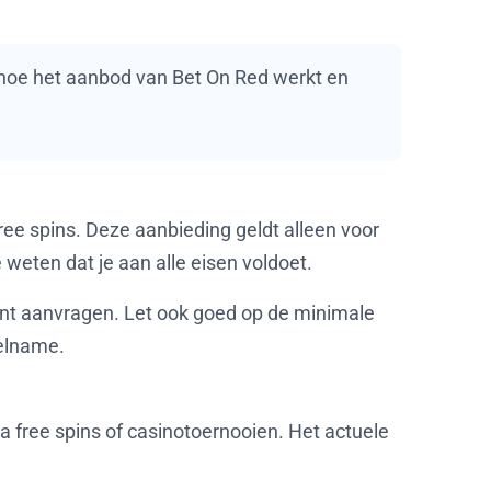
e hoe het aanbod van Bet On Red werkt en
ee spins. Deze aanbieding geldt alleen voor
weten dat je aan alle eisen voldoet.
kunt aanvragen. Let ook goed op de minimale
eelname.
a free spins of casinotoernooien. Het actuele