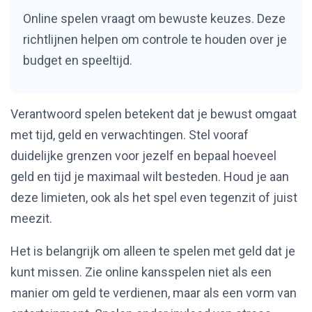
Online spelen vraagt om bewuste keuzes. Deze
richtlijnen helpen om controle te houden over je
budget en speeltijd.
Verantwoord spelen betekent dat je bewust omgaat
met tijd, geld en verwachtingen. Stel vooraf
duidelijke grenzen voor jezelf en bepaal hoeveel
geld en tijd je maximaal wilt besteden. Houd je aan
deze limieten, ook als het spel even tegenzit of juist
meezit.
Het is belangrijk om alleen te spelen met geld dat je
kunt missen. Zie online kansspelen niet als een
manier om geld te verdienen, maar als een vorm van