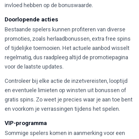
invloed hebben op de bonuswaarde.
Doorlopende acties
Bestaande spelers kunnen profiteren van diverse
promoties, zoals herlaadbonussen, extra free spins
of tijdelijke toernooien. Het actuele aanbod wisselt
regelmatig, dus raadpleeg altijd de promotiepagina
voor de laatste updates.
Controleer bij elke actie de inzetvereisten, looptijd
en eventuele limieten op winsten uit bonussen of
gratis spins. Zo weet je precies waar je aan toe bent
en voorkom je verrassingen tijdens het spelen.
VIP-programma
Sommige spelers komen in aanmerking voor een