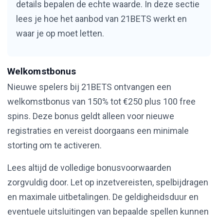
details bepalen de echte waarde. In deze sectie
lees je hoe het aanbod van 21BETS werkt en
waar je op moet letten.
Welkomstbonus
Nieuwe spelers bij 21BETS ontvangen een
welkomstbonus van 150% tot €250 plus 100 free
spins. Deze bonus geldt alleen voor nieuwe
registraties en vereist doorgaans een minimale
storting om te activeren.
Lees altijd de volledige bonusvoorwaarden
zorgvuldig door. Let op inzetvereisten, spelbijdragen
en maximale uitbetalingen. De geldigheidsduur en
eventuele uitsluitingen van bepaalde spellen kunnen