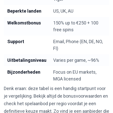
Beperkte landen
US, UK, AU
Welkomstbonus
150% up to €250 + 100
free spins
Support
Email, Phone (EN, DE, NO,
FI)
Uitbetalingsniveau
Varies per game, ~96%
Bijzonderheden
Focus on EU markets,
MGA licensed
Denk eraan: deze tabel is een handig startpunt voor
je vergelijking. Bekijk altijd de bonusvoorwaarden en
check het spelaanbod per regio voordat je een
definitieve keuze maakt. Zo vind je een aanbieder die