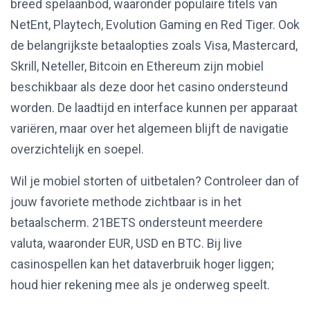
breed spelaanbod, waaronder populaire titels van
NetEnt, Playtech, Evolution Gaming en Red Tiger. Ook
de belangrijkste betaalopties zoals Visa, Mastercard,
Skrill, Neteller, Bitcoin en Ethereum zijn mobiel
beschikbaar als deze door het casino ondersteund
worden. De laadtijd en interface kunnen per apparaat
variëren, maar over het algemeen blijft de navigatie
overzichtelijk en soepel.
Wil je mobiel storten of uitbetalen? Controleer dan of
jouw favoriete methode zichtbaar is in het
betaalscherm. 21BETS ondersteunt meerdere
valuta, waaronder EUR, USD en BTC. Bij live
casinospellen kan het dataverbruik hoger liggen;
houd hier rekening mee als je onderweg speelt.