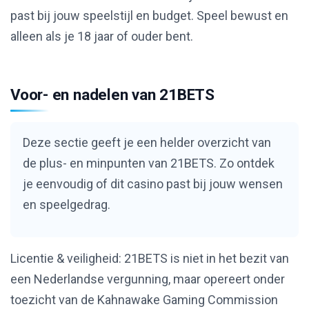
past bij jouw speelstijl en budget. Speel bewust en
alleen als je 18 jaar of ouder bent.
Voor- en nadelen van 21BETS
Deze sectie geeft je een helder overzicht van
de plus- en minpunten van 21BETS. Zo ontdek
je eenvoudig of dit casino past bij jouw wensen
en speelgedrag.
Licentie & veiligheid: 21BETS is niet in het bezit van
een Nederlandse vergunning, maar opereert onder
toezicht van de Kahnawake Gaming Commission