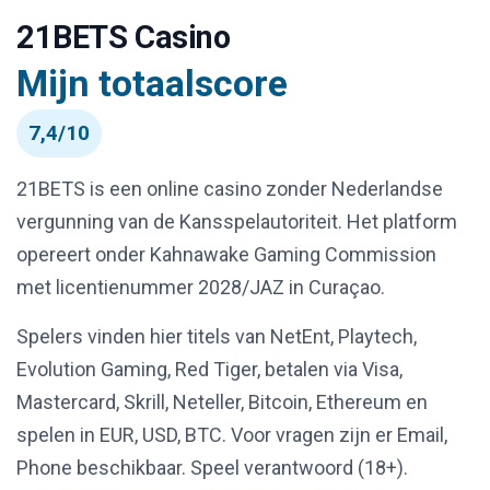
21BETS Casino
Mijn totaalscore
7,4/10
21BETS is een online casino zonder Nederlandse
vergunning van de Kansspelautoriteit. Het platform
opereert onder Kahnawake Gaming Commission
met licentienummer 2028/JAZ in Curaçao.
Spelers vinden hier titels van NetEnt, Playtech,
Evolution Gaming, Red Tiger, betalen via Visa,
Mastercard, Skrill, Neteller, Bitcoin, Ethereum en
spelen in EUR, USD, BTC. Voor vragen zijn er Email,
Phone beschikbaar. Speel verantwoord (18+).