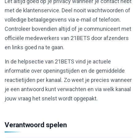
Let altijd goed op je privacy wanneer je contact hebt
met de klantenservice. Deel nooit wachtwoorden of
volledige betaalgegevens via e-mail of telefoon.
Controleer bovendien altijd of je communiceert met
officiële medewerkers van 21BETS door afzenders
en links goed na te gaan.
In de helpsectie van 21BETS vind je actuele
informatie over openingstijden en de gemiddelde
reactietijden per kanaal. Zo weet je precies wanneer
je een antwoord kunt verwachten en via welk kanaal
jouw vraag het snelst wordt opgepakt.
Verantwoord spelen