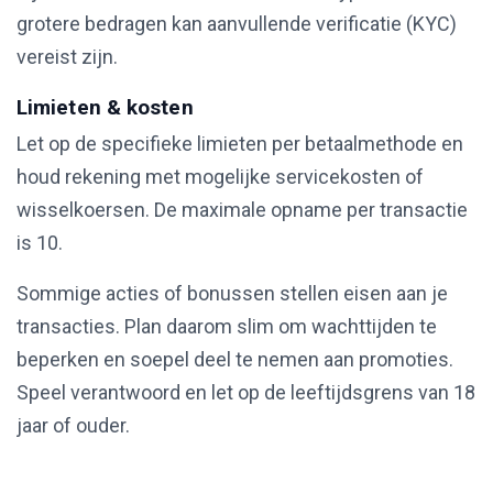
grotere bedragen kan aanvullende verificatie (KYC)
vereist zijn.
Limieten & kosten
Let op de specifieke limieten per betaalmethode en
houd rekening met mogelijke servicekosten of
wisselkoersen. De maximale opname per transactie
is 10.
Sommige acties of bonussen stellen eisen aan je
transacties. Plan daarom slim om wachttijden te
beperken en soepel deel te nemen aan promoties.
Speel verantwoord en let op de leeftijdsgrens van 18
jaar of ouder.